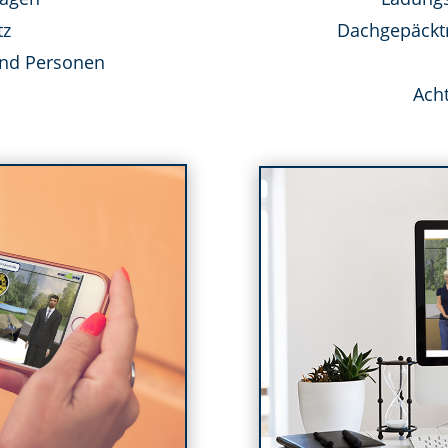
tz
Dachgepäckt
und Personen
Ach