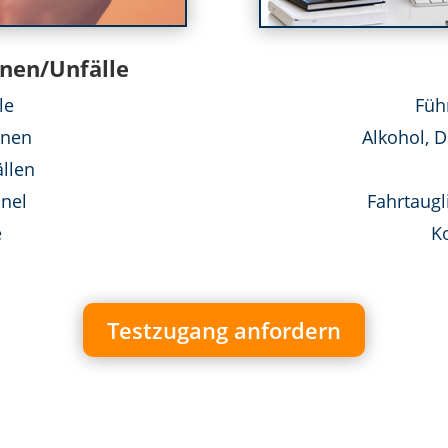
nnen/Unfälle
le
Füh
nnen
Alkohol, 
ällen
nel
Fahrtaugl
e
Ko
Testzugang anfordern