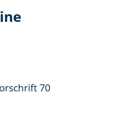
ine
rschrift 70